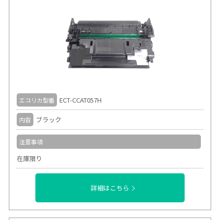
ECT-CCAT057H
エコリカ型番
ブラック
内容
注意事項
在庫限り
詳細はこちら