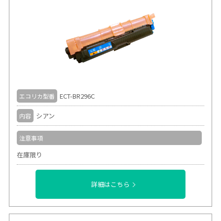
ECT-BR296C
エコリカ型番
シアン
内容
注意事項
在庫限り
詳細はこちら