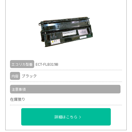
ECT-FLB319B
エコリカ型番
ブラック
内容
注意事項
在庫限り
詳細はこちら