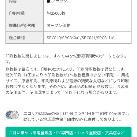
内容
ブラック
印刷枚数
約25000枚
標準価格(税別)
オープン価格
適合機種
SPC840/
SPC840a1/
SPC841/
SPC841a1
印刷枚数に関しましては、すべてA4 5%連続印刷時のデータとなりま
す。
刷枚数は目安です。印刷の仕方により、印刷可能枚数は異なります。
間欠印刷（1回あたりの印刷枚数が1～数枚程度の少ない印刷）、用紙
サイズ、厚紙印刷、印刷原稿および電源の頻繁な入切などにより印刷
枚数は少なくなります。そのため、消耗品の印刷可能枚数は、お客様
の使用条件、使用環境によって半分以下になる場合があります。
エコリカは製品の売上げ1個につき1円を世界約100ヶ国で活
動している地球環境保全団体WWFに寄付しております。
お買い求めは家電量販店・PC専門店・カメラ量販店・文具店など