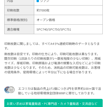
内容
シアン
印刷枚数
約7000枚
標準価格(税別)
オープン価格
適合機種
SPC740/
SPC750/
SPC751
印刷枚数に関しましては、すべてA4 5%連続印刷時のデータとなりま
す。
刷枚数は目安です。印刷の仕方により、印刷可能枚数は異なります。
間欠印刷（1回あたりの印刷枚数が1～数枚程度の少ない印刷）、用紙
サイズ、厚紙印刷、印刷原稿および電源の頻繁な入切などにより印刷
枚数は少なくなります。そのため、消耗品の印刷可能枚数は、お客様
の使用条件、使用環境によって半分以下になる場合があります。
エコリカは製品の売上げ1個につき1円を世界約100ヶ国で活
動している地球環境保全団体WWFに寄付しております。
お買い求めは家電量販店・PC専門店・カメラ量販店・文具店など