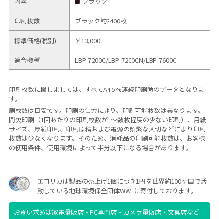
内容
ブラック
印刷枚数
ブラック約3400枚
標準価格(税別)
￥13,000
適合機種
LBP-7200C/
LBP-7200CN/
LBP-7600C
印刷枚数に関しましては、すべてA4 5%連続印刷時のデータとなりま
す。
刷枚数は目安です。印刷の仕方により、印刷可能枚数は異なります。
間欠印刷（1回あたりの印刷枚数が1～数枚程度の少ない印刷）、用紙
サイズ、厚紙印刷、印刷原稿および電源の頻繁な入切などにより印刷
枚数は少なくなります。そのため、消耗品の印刷可能枚数は、お客様
の使用条件、使用環境によって半分以下になる場合があります。
エコリカは製品の売上げ1個につき1円を世界約100ヶ国で活
動している地球環境保全団体WWFに寄付しております。
お買い求めは家電量販店・PC専門店・カメラ量販店・文具店など