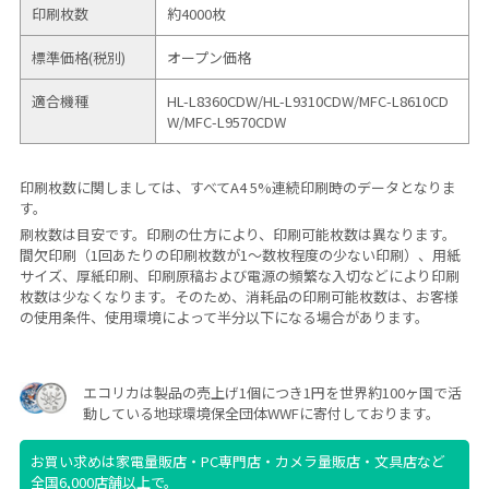
印刷枚数
約4000枚
標準価格(税別)
オープン価格
適合機種
HL-L8360CDW/
HL-L9310CDW/
MFC-L8610CD
W/
MFC-L9570CDW
印刷枚数に関しましては、すべてA4 5%連続印刷時のデータとなりま
す。
刷枚数は目安です。印刷の仕方により、印刷可能枚数は異なります。
間欠印刷（1回あたりの印刷枚数が1～数枚程度の少ない印刷）、用紙
サイズ、厚紙印刷、印刷原稿および電源の頻繁な入切などにより印刷
枚数は少なくなります。そのため、消耗品の印刷可能枚数は、お客様
の使用条件、使用環境によって半分以下になる場合があります。
エコリカは製品の売上げ1個につき1円を世界約100ヶ国で活
動している地球環境保全団体WWFに寄付しております。
お買い求めは家電量販店・PC専門店・カメラ量販店・文具店など
全国6,000店舗以上で。