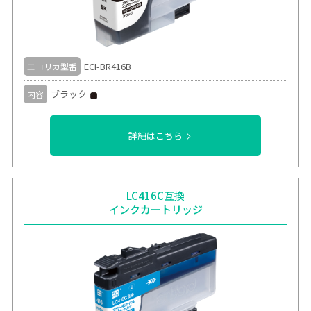
ECI-BR416B
エコリカ型番
ブラック
内容
詳細はこちら
LC416C互換
インクカートリッジ