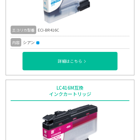
ECI-BR416C
エコリカ型番
シアン
内容
詳細はこちら
LC416M互換
インクカートリッジ