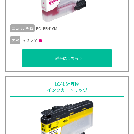
ECI-BR416M
エコリカ型番
マゼンタ
内容
詳細はこちら
LC416Y互換
インクカートリッジ