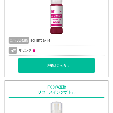
ECI-EIT08A-M
エコリカ型番
マゼンタ
内容
詳細はこちら
IT08YA互換
リユースインクボトル