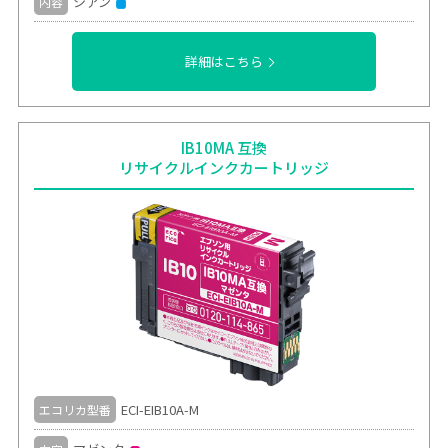
シアン
内容
詳細はこちら
IB10MA 互換
リサイクルインクカートリッジ
ECI-EIB10A-M
エコリカ型番