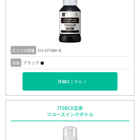
ECI-EIT08A-B
エコリカ型番
ブラック
内容
詳細はこちら
IT08CA互換
リユースインクボトル