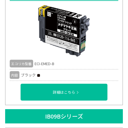
ECI-EMED-B
エコリカ型番
ブラック
内容
詳細はこちら
IB09Bシリーズ