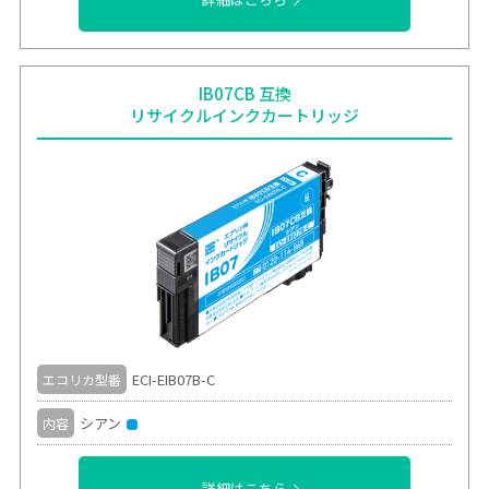
IB07CB 互換
リサイクルインクカートリッジ
ECI-EIB07B-C
エコリカ型番
シアン
内容
詳細はこちら