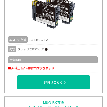
ECI-EMUGB-2P
エコリカ型番
ブラック2本パック
内容
注意事項
■非純正品の注意が表示されます
詳細はこちら
MUG-BK互換