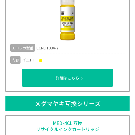
ECI-EIT08A-Y
エコリカ型番
イエロー
内容
詳細はこちら
メダマヤキ互換シリーズ
MED-4CL 互換
リサイクルインクカートリッジ