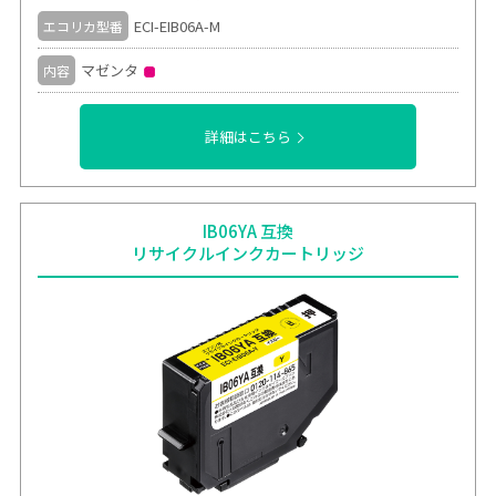
ECI-EIB06A-M
エコリカ型番
マゼンタ
内容
詳細はこちら
IB06YA 互換
リサイクルインクカートリッジ