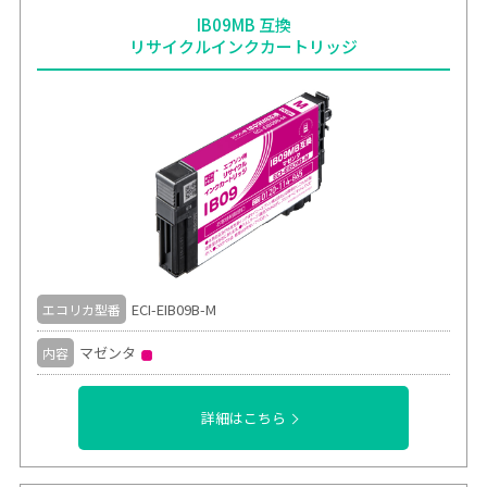
IB09MB 互換
リサイクルインクカートリッジ
ECI-EIB09B-M
エコリカ型番
マゼンタ
内容
詳細はこちら