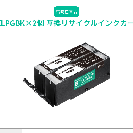
常時在庫品
80XLPGBK×2個 互換リサイクルインク