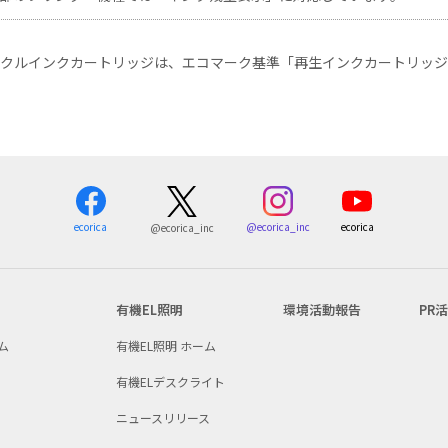
イクルインクカートリッジは、エコマーク基準「再生インクカートリッジ
ecorica
@ecorica_inc
ecorica
@ecorica_inc
有機EL照明
環境活動報告
PR
ム
有機EL照明 ホーム
有機ELデスクライト
ニュースリリース