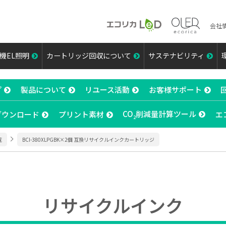
会社
機EL照明
カートリッジ回収について
サステナビリティ
プ
製品について
リユース活動
お客様サポート
CO
削減量計算ツール
ダウンロード
プリント素材
エ
2
覧
BCI-380XLPGBK×2個 互換リサイクルインクカートリッジ
リサイクルインク