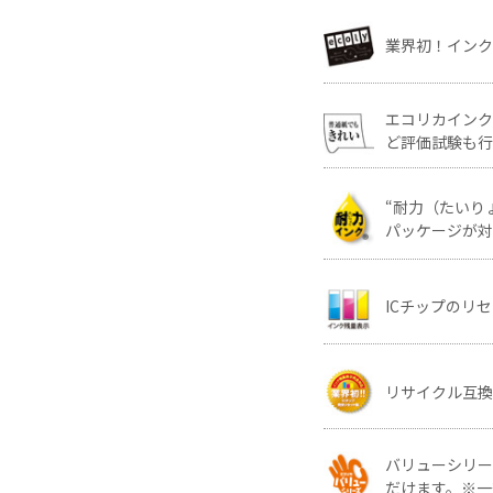
業界初！イン
エコリカイン
ど評価試験も行
“耐力（たいり
パッケージが対
ICチップのリ
リサイクル互換
バリューシリ
だけます。※一