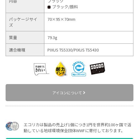
内容
ブラック
ブラック/顔料
パッケージサイ
70×95×70mm
ズ
質量
79.3g
適合機種
PIXUS TS5330/
PIXUS TS5430
アイコンについて
エコリカは製品の売上げ1個につき1円を世界約100ヶ国で活
動している地球環境保全団体WWFに寄付しております。