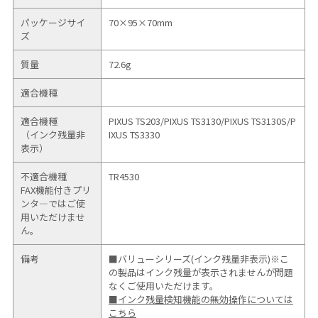
パッケージサイ
70×95×70mm
ズ
質量
72.6g
適合機種
適合機種
PIXUS TS203/
PIXUS TS3130/
PIXUS TS3130S/
P
（インク残量非
IXUS TS3330
表示）
不適合機種
TR4530
FAX機能付きプリ
ンタ―ではご使
用いただけませ
ん。
備考
■バリューシリーズ(インク残量非表示)※こ
の製品はインク残量が表示されませんが問題
なくご使用いただけます。
■インク残量検知機能の無効操作については
こちら