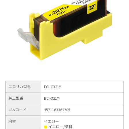
エコリカ型番
ECI-C321Y
純正型番
BCI-321Y
JANコード
4571163364705
内容
イエロー
イエロー/染料