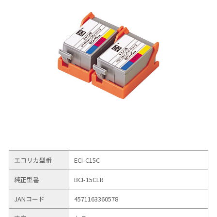
エコリカ型番
ECI-C15C
純正型番
BCI-15CLR
JANコード
4571163360578