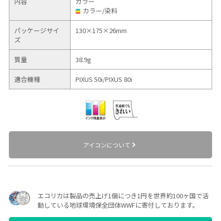
内容
カラー
カラー/染料
パッケージサイ
130×175×26mm
ズ
質量
38.9g
適合機種
PIXUS 50i/
PIXUS 80i
アイコンについて
エコリカは製品の売上げ1個につき1円を世界約100ヶ国で活
動している地球環境保全団体WWFに寄付しております。