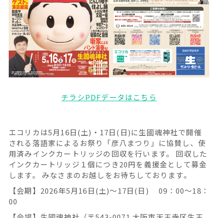
チラシPDFデータはこちら
エコリカは5月16日(土)・17日(日)に生國魂神社で開催
される落語家によるお祭り「彦八まつり」に協賛し、使
用済みインクカートリッジの回収を行います。 回収した
インクカートリッジ１個につき20円を義援金として募金
します。 みなさまのお越しをお待ちしております。
【会期】2026年5月16日(土)〜17日(日) 09：00～18：
00
【会場】生國魂神社（〒543-0071 大阪市天王寺区生玉