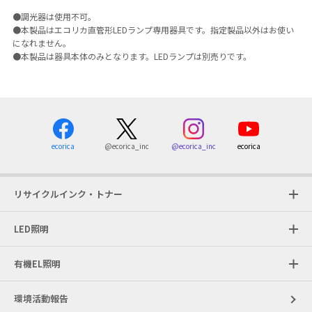
●調光器は使用不可。
●本製品はエコリカ直管形LEDランプ専用器具です。指定製品以外はお使い
になれません。
●本製品は器具本体のみとなります。LEDランプは別売りです。
ecorica
@ecorica_inc
ecorica
@ecorica_inc
リサイクルインク・トナー
LED照明
有機EL照明
環境活動報告