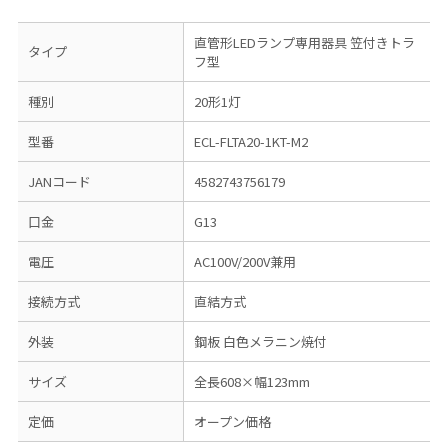
直管形LEDランプ専用器具
笠付きトラ
タイプ
フ型
種別
20形1灯
型番
ECL-FLTA20-1KT-M2
JANコード
4582743756179
口金
G13
電圧
AC100V/200V兼用
接続方式
直結方式
外装
鋼板 白色メラニン焼付
サイズ
全長608×幅123mm
定価
オープン価格