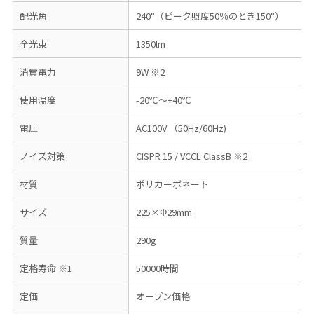
配光角
240°（ピーク照度50％のとき150°）
全光束
1350lm
消費電力
9W ※2
使用温度
-20℃～+40℃
電圧
AC100V （50Hz/60Hz)
ノイズ対策
CISPR 15 / VCCL ClassB ※2
材質
ポリカーボネート
サイズ
225×Φ29mm
質量
290g
定格寿命 ※1
50000時間
定価
オープン価格