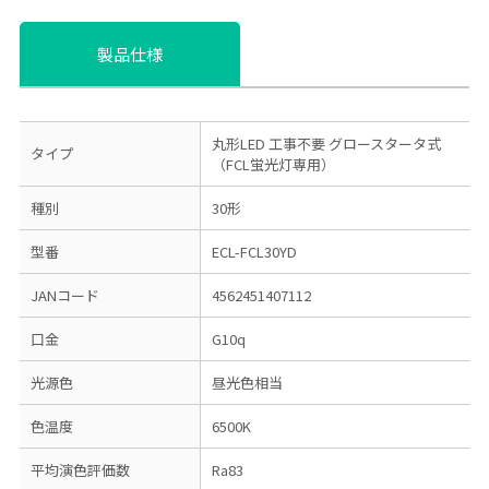
製品仕様
丸形LED
工事不要 グロースタータ式
タイプ
（FCL蛍光灯専用）
種別
30形
型番
ECL-FCL30YD
JANコード
4562451407112
口金
G10q
光源色
昼光色相当
色温度
6500K
平均演色評価数
Ra83