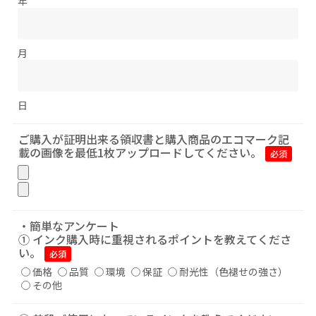
年
月
日
ご購入が証明出来る領収書と購入商品のエコマーク記
載の画像を最低1枚アップロードしてください。
必須
・簡単なアンケート
① インク購入時に重視されるポイントを教えてくださ
い。
必須
価格
品質
環境
保証
耐光性（色褪せの強さ）
その他