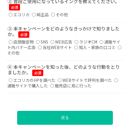
② 普段ご使用になっているインクを教えてください。
必須
エコリカ
純正品
その他
③ 本キャンペーンをどのようなきっかけで知りました
か。
必須
店頭販促物
SNS
WEB広告
ラジオCM
通販サイ
ト内バナー広告
当社WEBサイト
知人・家族の口コミ
その他
④ 本キャンペーンを知った後、どのような行動をとり
ましたか。
必須
エコリカのHPを調べた
WEBサイトで評判を調べた
通販サイトで購入した
販売店に見に行った