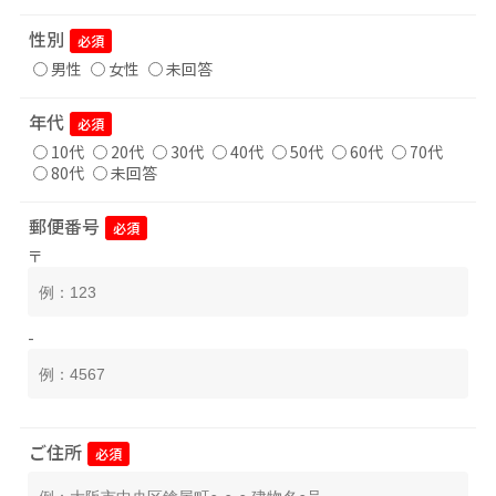
性別
必須
男性
女性
未回答
年代
必須
10代
20代
30代
40代
50代
60代
70代
80代
未回答
郵便番号
必須
〒
-
ご住所
必須