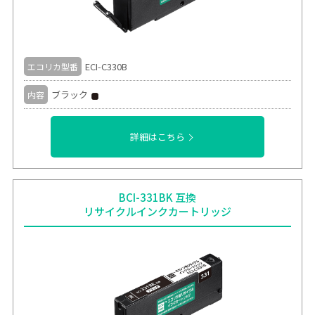
ECI-C330B
エコリカ型番
ブラック
内容
詳細はこちら
BCI-331BK 互換
リサイクルインクカートリッジ