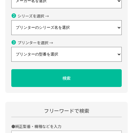
❷
シリーズを選択 →
❸
プリンターを選択 →
フリーワードで検索
●
純正型番・機種などを入力