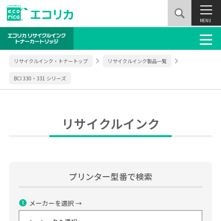
MENU
リサイクルインク・トナートップ
リサイクルインク製品一覧
BCI 330・331 シリーズ
リサイクルインク
プリンター型番で検索
❶
メーカーを選択 →