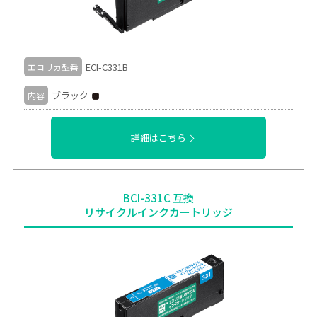
ECI-C331B
エコリカ型番
ブラック
内容
詳細はこちら
BCI-331C 互換
リサイクルインクカートリッジ