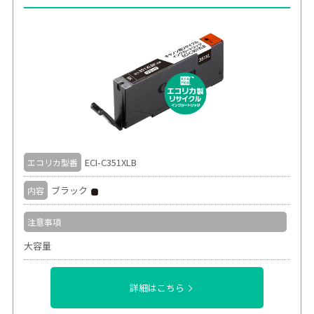
ECI-C351XLB
エコリカ型番
ブラック
内容
注意事項
大容量
詳細はこちら