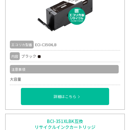
ECI-C350XLB
エコリカ型番
ブラック
内容
注意事項
大容量
詳細はこちら
BCI-351XLBK互換
リサイクルインクカートリッジ