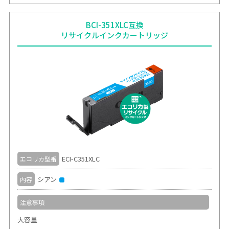
BCI-351XLC互換
リサイクルインクカートリッジ
ECI-C351XLC
エコリカ型番
シアン
内容
注意事項
大容量