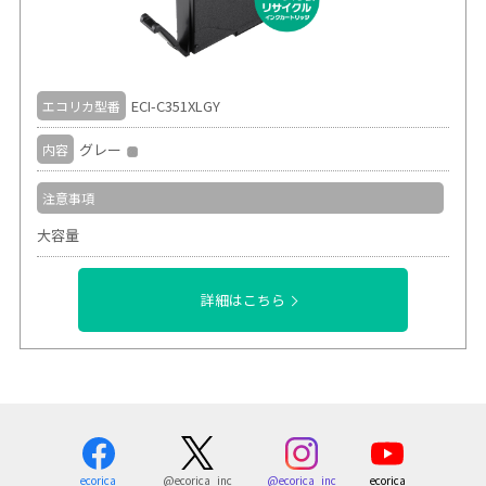
ECI-C351XLGY
エコリカ型番
グレー
内容
注意事項
大容量
詳細はこちら
ecorica
@ecorica_inc
ecorica
@ecorica_inc