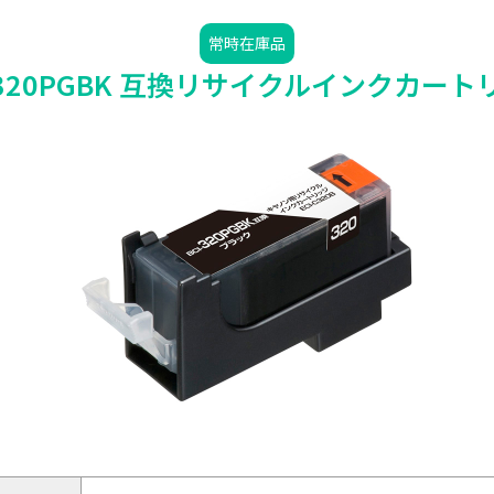
常時在庫品
I-320PGBK 互換リサイクルインクカート