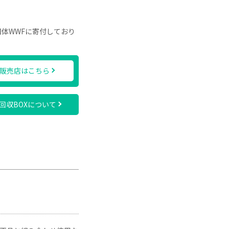
団体WWFに寄付しており
販売店はこちら
回収BOXについて
。