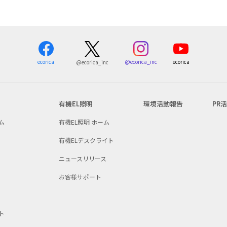
ecorica
@ecorica_inc
ecorica
@ecorica_inc
有機EL照明
環境活動報告
PR
ム
有機EL照明 ホーム
有機ELデスクライト
ニュースリリース
お客様サポート
ト