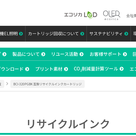
会社
機EL照明
カートリッジ回収について
サステナビリティ
プ
製品について
リユース活動
お客様サポート
CO
削減量計算ツール
ダウンロード
プリント素材
エ
2
覧
BCI-320PGBK 互換リサイクルインクカートリッジ
リサイクルインク