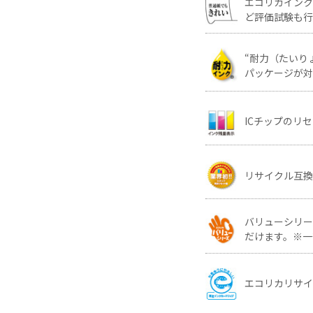
エコリカイン
ど評価試験も行
“耐力（たいり
パッケージが対
ICチップのリ
リサイクル互換
バリューシリ
だけます。※一
エコリカリサ