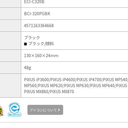
ECI-C320B
BCI-320PGBK
4571163364668
ブラック
ブラック/顔料
130×160×24mm
48g
PIXUS iP3600/
PIXUS iP4600/
PIXUS iP4700/
PIXUS MP540
MP560/
PIXUS MP620/
PIXUS MP630/
PIXUS MP640/
PIXUS
PIXUS MX860/
PIXUS MX870
アイコンについて