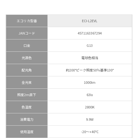
エコリカ型番
ECI-L2EVL
JANコード
4571163367294
口金
G13
光源色
電球色相当
配光角
約200°ピーク照度50％基準130°
全光束
1000lm
照度2m直下
63lx
色温度
2800K
消費電力
9.9W
使用温度
-20〜+40℃