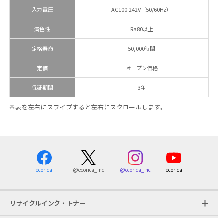
入力電圧
AC100-242V（50/60Hz）
演色性
Ra80以上
定格寿命
50,000時間
定価
オープン価格
保証期間
3年
※表を左右にスワイプすると左右にスクロールします。
ecorica
@ecorica_inc
ecorica
@ecorica_inc
リサイクルインク・トナー