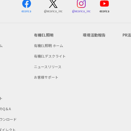
ecorica
@ecorica_inc
ecorica
@ecorica_inc
有機EL照明
環境活動報告
PR
ム
有機EL照明 ホーム
有機ELデスクライト
ニュースリリース
お客様サポート
ト
のQ＆A
ウンロード
Dダイレクト