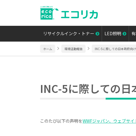
リサイクルインク・トナー
LED照明
有
ホーム
環境活動報告
INC-5に際しての日本政府
INC-5に際して
このたび以下の声明を
WWFジャパン、ウェブサイ